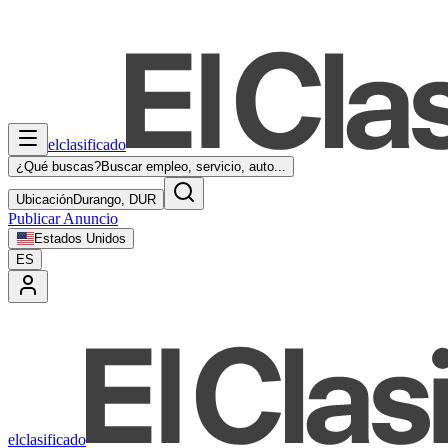
elclasificado
¿Qué buscas?
Buscar empleo, servicio, auto...
Ubicación
Durango, DUR
Publicar Anuncio
Estados Unidos
ES
elclasificado