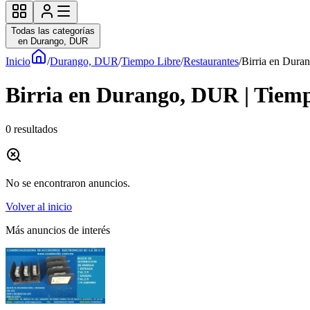
Todas las categorías
en Durango, DUR
Inicio
/
Durango, DUR
/
Tiempo Libre
/
Restaurantes
/
Birria en Dura
Birria en Durango, DUR | Tiem
0
resultados
No se encontraron anuncios.
Volver al inicio
Más anuncios de interés