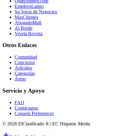
Quinceanera.com
EmpleosLatino
Su Socio de Negocios
MasClientes
AbogadoMall
Al Borde
Vivela Revista
Otros Enlaces
Comunidad
Concursos
Artículos
Categorías
Áreas
Servicio y Apoyo
FAQ
Contáctanos
Consent Preferences
© 2026 ElClasificado ® | EC Hispanic Media