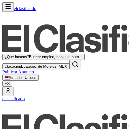
elclasificado
¿Qué buscas?
Buscar empleo, servicio, auto...
Ubicación
Ecatepec de Morelos, MEX
Publicar Anuncio
Estados Unidos
ES
elclasificado