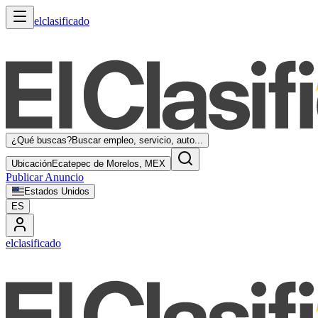
elclasificado
¿Qué buscas?
Buscar empleo, servicio, auto...
Ubicación
Ecatepec de Morelos, MEX
Publicar Anuncio
Estados Unidos
ES
elclasificado