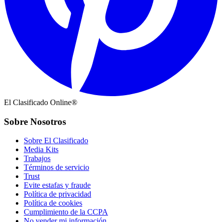
El Clasificado Online®
Sobre Nosotros
Sobre El Clasificado
Media Kits
Trabajos
Términos de servicio
Trust
Evite estafas y fraude
Política de privacidad
Política de cookies
Cumplimiento de la CCPA
No vender mi información