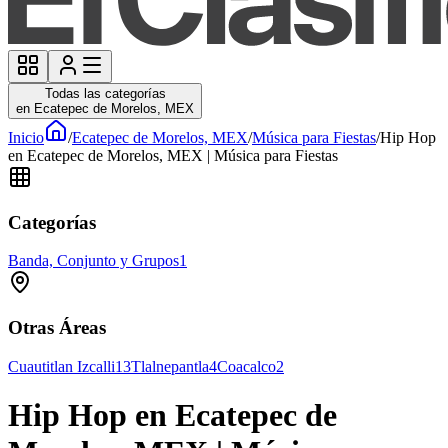
Todas las categorías
en Ecatepec de Morelos, MEX
Inicio
/
Ecatepec de Morelos, MEX
/
Música para Fiestas
/
Hip Hop
en Ecatepec de Morelos, MEX | Música para Fiestas
Categorías
Banda, Conjunto y Grupos
1
Otras Áreas
Cuautitlan Izcalli
13
Tlalnepantla
4
Coacalco
2
Hip Hop en Ecatepec de