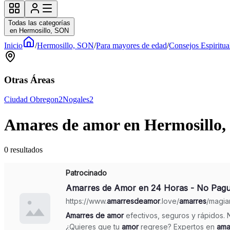
Todas las categorías
en Hermosillo, SON
Inicio
/
Hermosillo, SON
/
Para mayores de edad
/
Consejos Espiritua
Otras Áreas
Ciudad Obregon
2
Nogales
2
Amares de amor en Hermosillo,
0
resultados