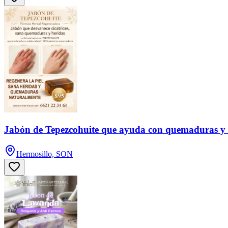
Jabón de Tepezcohuite que ayuda con quemaduras y 
Hermosillo, SON