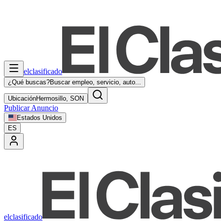
elclasificado
¿Qué buscas?
Buscar empleo, servicio, auto...
Ubicación
Hermosillo, SON
Publicar Anuncio
Estados Unidos
ES
elclasificado