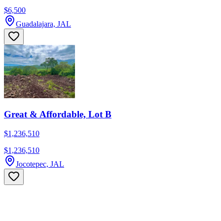
$6,500
Guadalajara, JAL
Great & Affordable, Lot B
$1,236,510
$1,236,510
Jocotepec, JAL