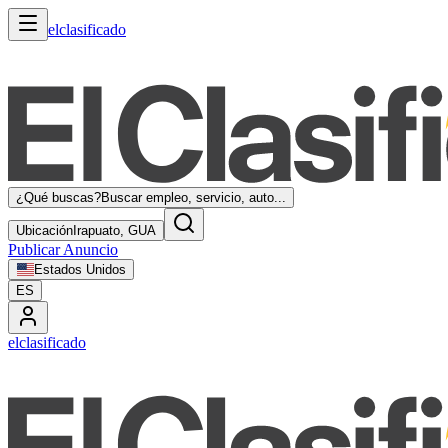
elclasificado
¿Qué buscas?
Buscar empleo, servicio, auto...
Ubicación
Irapuato, GUA
Publicar Anuncio
Estados Unidos
ES
elclasificado