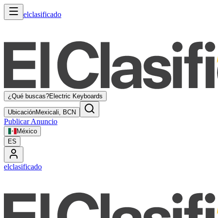
elclasificado
¿Qué buscas?
Electric Keyboards
Ubicación
Mexicali, BCN
Publicar Anuncio
México
ES
elclasificado