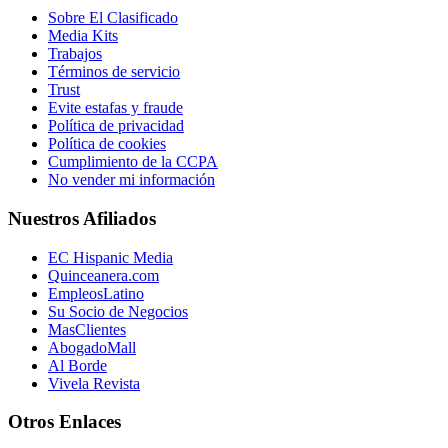
Sobre El Clasificado
Media Kits
Trabajos
Términos de servicio
Trust
Evite estafas y fraude
Política de privacidad
Política de cookies
Cumplimiento de la CCPA
No vender mi información
Nuestros Afiliados
EC Hispanic Media
Quinceanera.com
EmpleosLatino
Su Socio de Negocios
MasClientes
AbogadoMall
Al Borde
Vivela Revista
Otros Enlaces