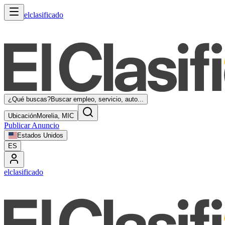
elclasificado
¿Qué buscas?
Buscar empleo, servicio, auto...
Ubicación
Morelia, MIC
Publicar Anuncio
Estados Unidos
ES
elclasificado