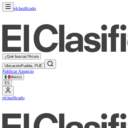
elclasificado
¿Qué buscas?
Acura
Ubicación
Puebla, PUE
Publicar Anuncio
México
ES
elclasificado