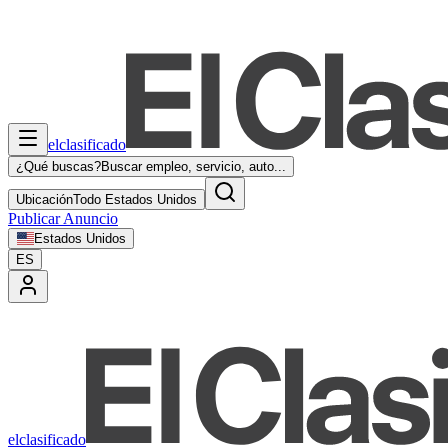
elclasificado
¿Qué buscas?
Buscar empleo, servicio, auto...
Ubicación
Todo Estados Unidos
Publicar Anuncio
Estados Unidos
ES
elclasificado