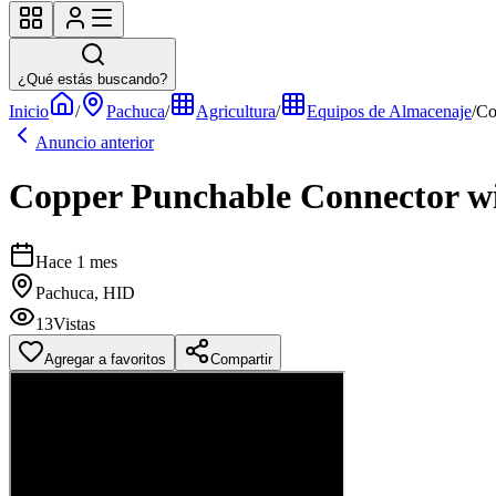
¿Qué estás buscando?
Inicio
/
Pachuca
/
Agricultura
/
Equipos de Almacenaje
/
Co
Anuncio anterior
Copper Punchable Connector w
Hace 1 mes
Pachuca, HID
13
Vistas
Agregar a favoritos
Compartir