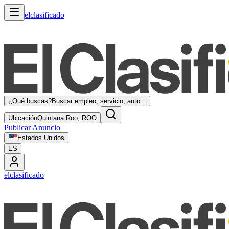
elclasificado
¿Qué buscas?
Buscar empleo, servicio, auto...
Ubicación
Quintana Roo, ROO
Publicar Anuncio
Estados Unidos
ES
elclasificado