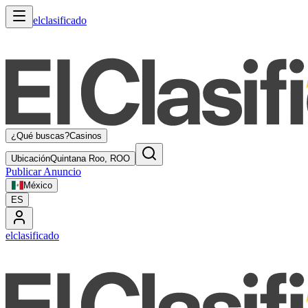
elclasificado
¿Qué buscas?
Casinos
Ubicación
Quintana Roo, ROO
Publicar Anuncio
México
ES
elclasificado