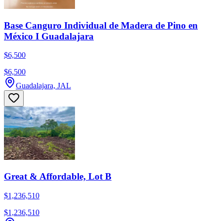
Base Canguro Individual de Madera de Pino en
México I Guadalajara
$6,500
$6,500
Guadalajara, JAL
Great & Affordable, Lot B
$1,236,510
$1,236,510