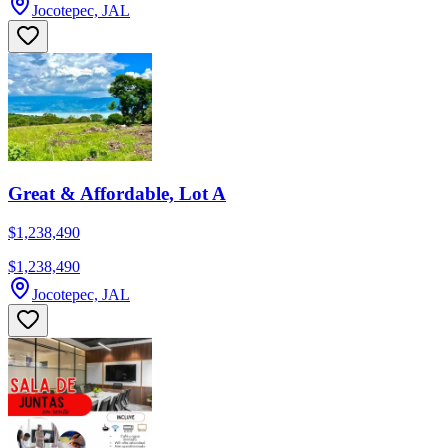
Jocotepec, JAL
Great & Affordable, Lot A
$1,238,490
$1,238,490
Jocotepec, JAL