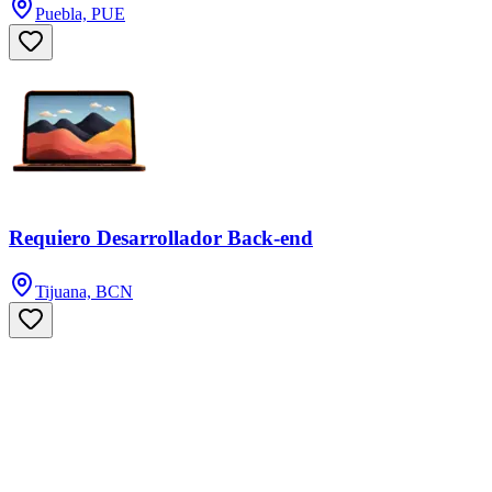
Puebla, PUE
Requiero Desarrollador Back-end
Tijuana, BCN