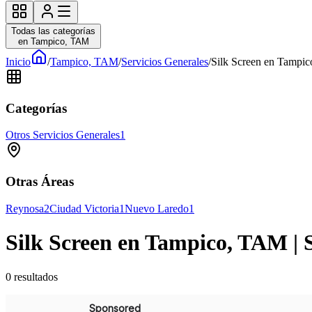
Todas las categorías
en Tampico, TAM
Inicio
/
Tampico, TAM
/
Servicios Generales
/
Silk Screen en Tampic
Categorías
Otros Servicios Generales
1
Otras Áreas
Reynosa
2
Ciudad Victoria
1
Nuevo Laredo
1
Silk Screen en Tampico, TAM | S
0
resultados