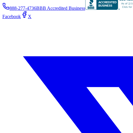
888-277-4736
BBB Accredited Business
Facebook
X