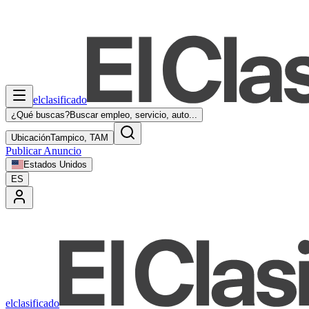
elclasificado
¿Qué buscas?
Buscar empleo, servicio, auto...
Ubicación
Tampico, TAM
Publicar Anuncio
Estados Unidos
ES
elclasificado