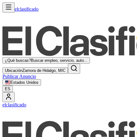
elclasificado
¿Qué buscas?
Buscar empleo, servicio, auto...
Ubicación
Zamora de Hidalgo, MIC
Publicar Anuncio
Estados Unidos
ES
elclasificado