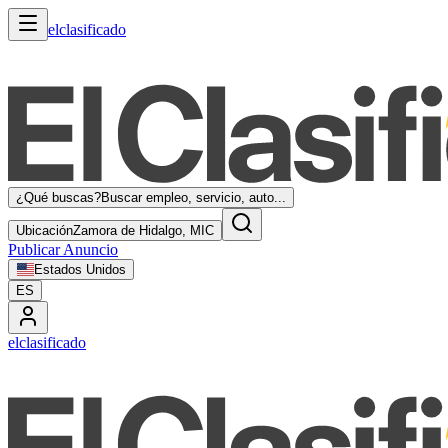
elclasificado
¿Qué buscas?
Buscar empleo, servicio, auto...
Ubicación
Zamora de Hidalgo, MIC
Publicar Anuncio
Estados Unidos
ES
elclasificado