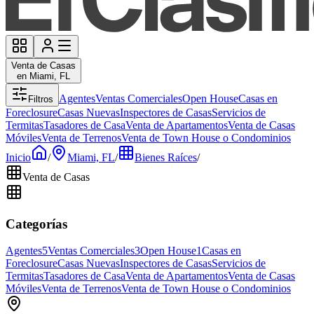
Venta de Casas
en Miami, FL
Agentes
Ventas Comerciales
Open House
Casas en
Filtros
Foreclosure
Casas Nuevas
Inspectores de Casas
Servicios de
Termitas
Tasadores de Casa
Venta de Apartamentos
Venta de Casas
Móviles
Venta de Terrenos
Venta de Town House o Condominios
Inicio
/
Miami, FL
/
Bienes Raíces
/
Venta de Casas
Categorías
Agentes
5
Ventas Comerciales
3
Open House
1
Casas en
Foreclosure
Casas Nuevas
Inspectores de Casas
Servicios de
Termitas
Tasadores de Casa
Venta de Apartamentos
Venta de Casas
Móviles
Venta de Terrenos
Venta de Town House o Condominios