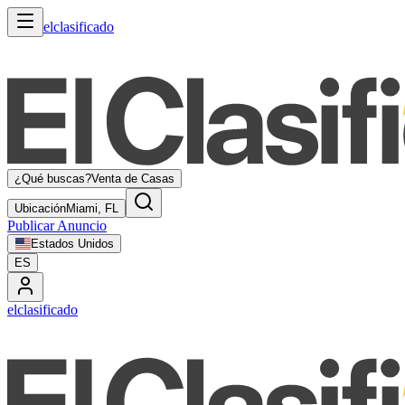
elclasificado
¿Qué buscas?
Venta de Casas
Ubicación
Miami, FL
Publicar Anuncio
Estados Unidos
ES
elclasificado