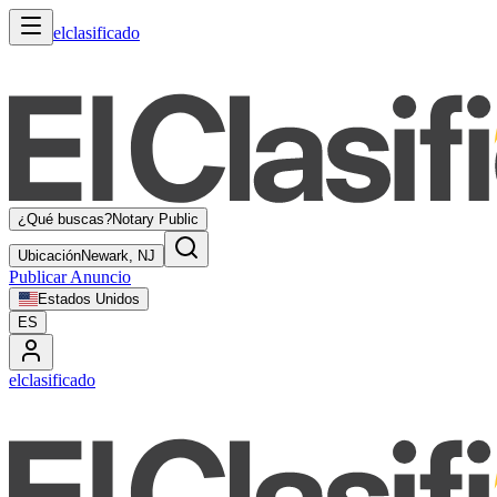
elclasificado
¿Qué buscas?
Notary Public
Ubicación
Newark, NJ
Publicar Anuncio
Estados Unidos
ES
elclasificado