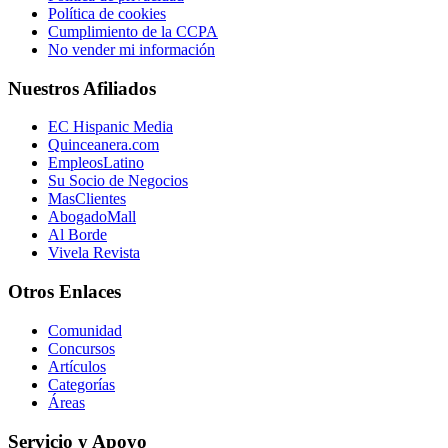
Política de cookies
Cumplimiento de la CCPA
No vender mi información
Nuestros Afiliados
EC Hispanic Media
Quinceanera.com
EmpleosLatino
Su Socio de Negocios
MasClientes
AbogadoMall
Al Borde
Vivela Revista
Otros Enlaces
Comunidad
Concursos
Artículos
Categorías
Áreas
Servicio y Apoyo