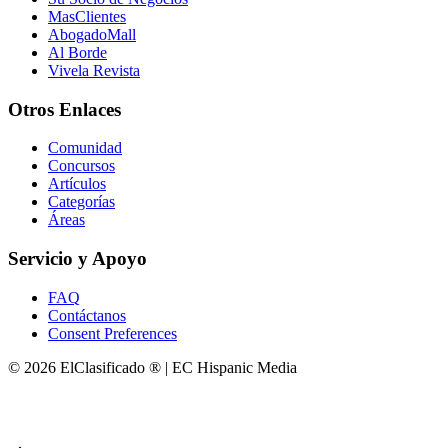
MasClientes
AbogadoMall
Al Borde
Vivela Revista
Otros Enlaces
Comunidad
Concursos
Artículos
Categorías
Áreas
Servicio y Apoyo
FAQ
Contáctanos
Consent Preferences
© 2026 ElClasificado ® | EC Hispanic Media