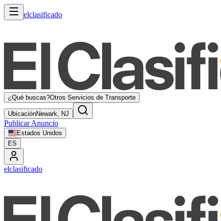
elclasificado
¿Qué buscas?
Otros Servicios de Transporte
Ubicación
Newark, NJ
Publicar Anuncio
Estados Unidos
ES
elclasificado