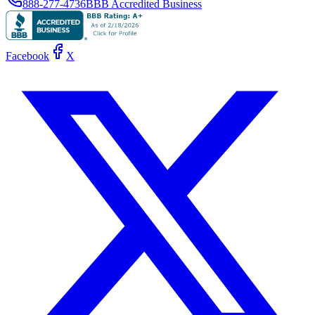
888-277-4736
BBB Accredited Business
Facebook
X