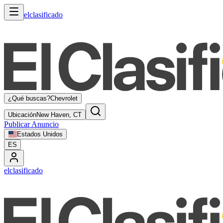
elclasificado
¿Qué buscas?
Chevrolet
Ubicación
New Haven, CT
Publicar Anuncio
Estados Unidos
ES
elclasificado