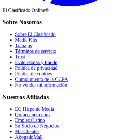
El Clasificado Online®
Sobre Nosotros
Sobre El Clasificado
Media Kits
Trabajos
Términos de servicio
Trust
Evite estafas y fraude
Política de privacidad
Política de cookies
Cumplimiento de la CCPA
No vender mi información
Nuestros Afiliados
EC Hispanic Media
Quinceanera.com
EmpleosLatino
Su Socio de Negocios
MasClientes
AbogadoMall