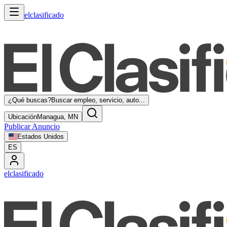
elclasificado
¿Qué buscas?
Buscar empleo, servicio, auto...
Ubicación
Managua, MN
Publicar Anuncio
Estados Unidos
ES
elclasificado