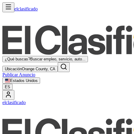
elclasificado
¿Qué buscas?
Buscar empleo, servicio, auto...
Ubicación
Orange County, CA
Publicar Anuncio
Estados Unidos
ES
elclasificado