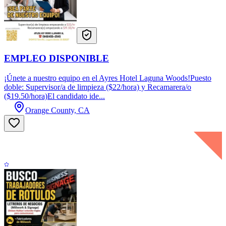
EMPLEO DISPONIBLE
¡Únete a nuestro equipo en el Ayres Hotel Laguna Woods!Puesto
doble: Supervisor/a de limpieza ($22/hora) y Recamarera/o
($19.50/hora)El candidato ide...
Orange County, CA