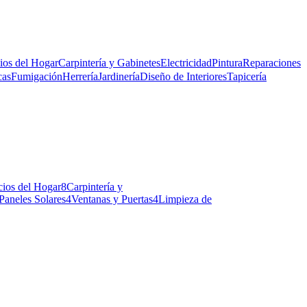
ios del Hogar
Carpintería y Gabinetes
Electricidad
Pintura
Reparaciones
cas
Fumigación
Herrería
Jardinería
Diseño de Interiores
Tapicería
cios del Hogar
8
Carpintería y
Paneles Solares
4
Ventanas y Puertas
4
Limpieza de