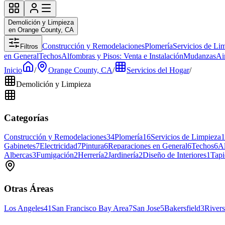
Demolición y Limpieza
en Orange County, CA
Construcción y Remodelaciones
Plomería
Servicios de Li
Filtros
en General
Techos
Alfombras y Pisos: Venta e Instalación
Mudanzas
Ai
Inicio
/
Orange County, CA
/
Servicios del Hogar
/
Demolición y Limpieza
Categorías
Construcción y Remodelaciones
34
Plomería
16
Servicios de Limpieza
1
Gabinetes
7
Electricidad
7
Pintura
6
Reparaciones en General
6
Techos
6
Al
Albercas
3
Fumigación
2
Herrería
2
Jardinería
2
Diseño de Interiores
1
Tapi
Otras Áreas
Los Angeles
41
San Francisco Bay Area
7
San Jose
5
Bakersfield
3
Rivers