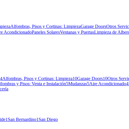
mpieza
Alfombras, Pisos y Cortinas: Limpieza
Garage Doors
Otros Servic
re Acondicionado
Paneles Solares
Ventanas y Puertas
Limpieza de Alber
4
Alfombras, Pisos y Cortinas: Limpieza
10
Garage Doors
10
Otros Servi
fombras y Pisos: Venta e Instalación
5
Mudanzas
5
Aire Acondicionado
4
cería
ide
1
San Bernardino
1
San Diego