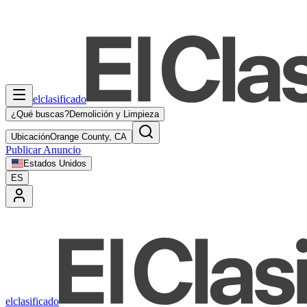
elclasificado
¿Qué buscas?
Demolición y Limpieza
Ubicación
Orange County, CA
Publicar Anuncio
Estados Unidos
ES
elclasificado