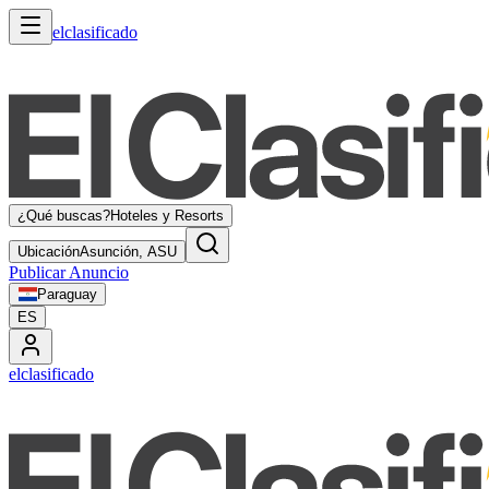
elclasificado
¿Qué buscas?
Hoteles y Resorts
Ubicación
Asunción, ASU
Publicar Anuncio
Paraguay
ES
elclasificado