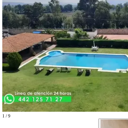
1
/
9