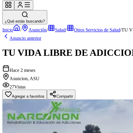
¿Qué estás buscando?
Inicio
/
Asunción
/
Salud
/
Otros Servicios de Salud
/
TU V
Anuncio anterior
TU VIDA LIBRE DE ADICCI
Hace 2 meses
Asuncion, ASU
27
Vistas
Agregar a favoritos
Compartir