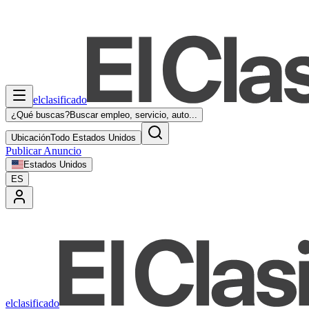
elclasificado
¿Qué buscas?
Buscar empleo, servicio, auto...
Ubicación
Todo Estados Unidos
Publicar Anuncio
Estados Unidos
ES
elclasificado