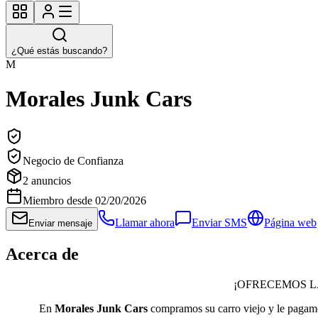
¿Qué estás buscando?
M
Morales Junk Cars
Negocio de Confianza
2
anuncios
Miembro desde
02/20/2026
Llamar ahora
Enviar SMS
Página web
Enviar mensaje
Acerca de
¡OFRECEMOS L
En
Morales Junk Cars
compramos su carro viejo y le pagamos