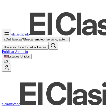
elclasificado
¿Qué buscas?
Buscar empleo, servicio, auto...
Ubicación
Todo Estados Unidos
Publicar Anuncio
Estados Unidos
ES
elclasificado