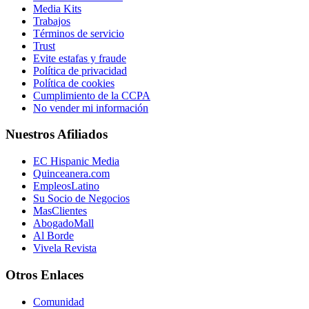
Media Kits
Trabajos
Términos de servicio
Trust
Evite estafas y fraude
Política de privacidad
Política de cookies
Cumplimiento de la CCPA
No vender mi información
Nuestros Afiliados
EC Hispanic Media
Quinceanera.com
EmpleosLatino
Su Socio de Negocios
MasClientes
AbogadoMall
Al Borde
Vivela Revista
Otros Enlaces
Comunidad