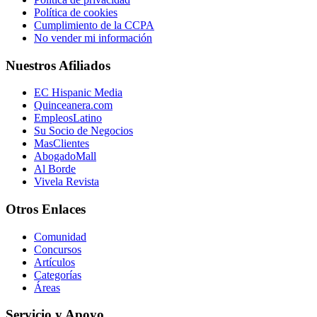
Política de cookies
Cumplimiento de la CCPA
No vender mi información
Nuestros Afiliados
EC Hispanic Media
Quinceanera.com
EmpleosLatino
Su Socio de Negocios
MasClientes
AbogadoMall
Al Borde
Vivela Revista
Otros Enlaces
Comunidad
Concursos
Artículos
Categorías
Áreas
Servicio y Apoyo