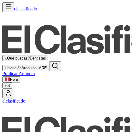
elclasificado
¿Qué buscas?
Dentistas
Ubicación
Arequipa, ARE
Publicar Anuncio
Perú
ES
elclasificado