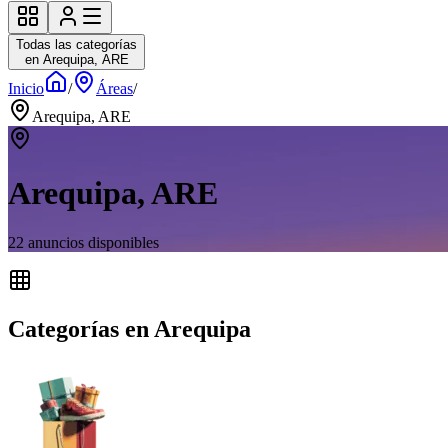
Todas las categorías
en Arequipa, ARE
Inicio
/
Áreas
/
Arequipa, ARE
Arequipa, ARE
22
anuncios disponibles
Categorías en Arequipa