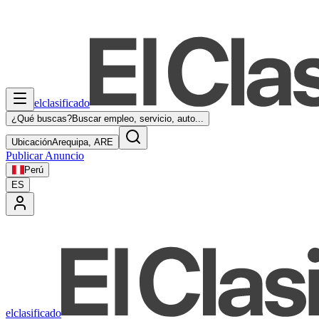
elclasificado
¿Qué buscas?
Buscar empleo, servicio, auto...
Ubicación
Arequipa, ARE
Publicar Anuncio
Perú
ES
elclasificado