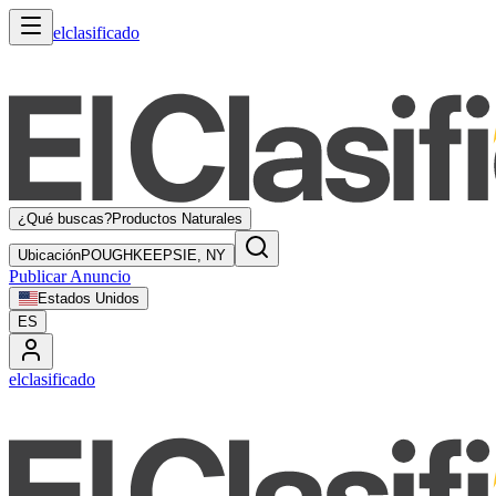
elclasificado
¿Qué buscas?
Productos Naturales
Ubicación
POUGHKEEPSIE, NY
Publicar Anuncio
Estados Unidos
ES
elclasificado