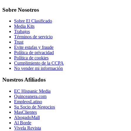
Sobre Nosotros
Sobre El Clasificado
Media Kits
Trabajos
Términos de servicio
Trust
Evite estafas y fraude
Política de privacidad
Política de cookies
Cumplimiento de la CCPA
No vender mi información
Nuestros Afiliados
EC Hispanic Media
Quinceanera.com
EmpleosLatino
Su Socio de Negocios
MasClientes
AbogadoMall
Al Borde
Vivela Revista