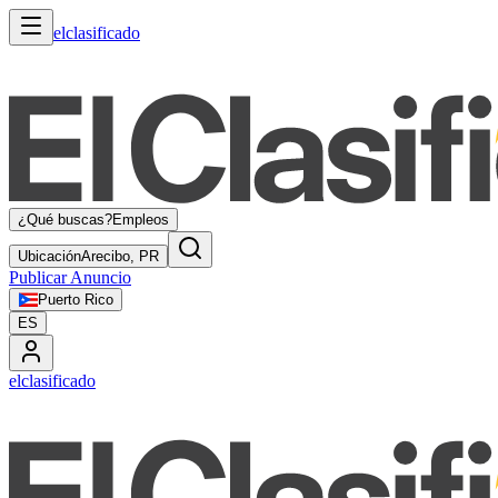
elclasificado
¿Qué buscas?
Empleos
Ubicación
Arecibo, PR
Publicar Anuncio
Puerto Rico
ES
elclasificado