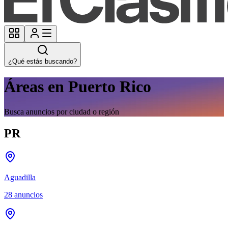
¿Qué estás buscando?
Áreas en Puerto Rico
Busca anuncios por ciudad o región
PR
Aguadilla
28
anuncios