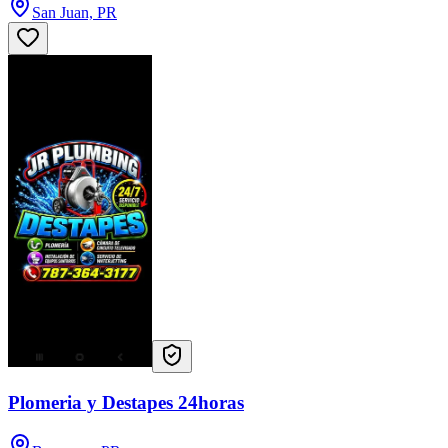
San Juan, PR
Plomeria y Destapes 24horas