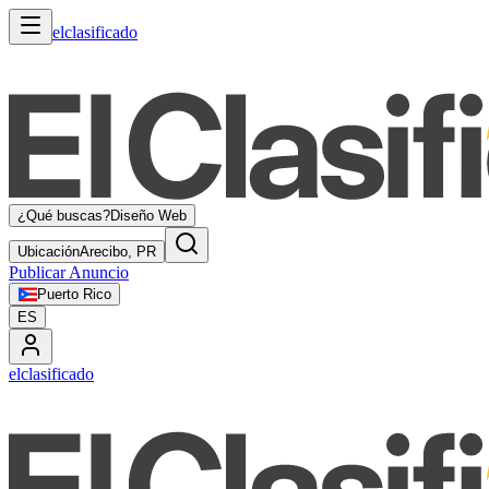
elclasificado
¿Qué buscas?
Diseño Web
Ubicación
Arecibo, PR
Publicar Anuncio
Puerto Rico
ES
elclasificado