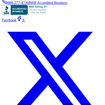
888-277-4736
BBB Accredited Business
Facebook
X