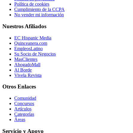
Política de cookies
Cumplimiento de la CCPA
No vender mi información
Nuestros Afiliados
EC Hispanic Media
Quinceanera.com
EmpleosLatino
Su Socio de Negocios
MasClientes
AbogadoMall
Al Borde
Vivela Revista
Otros Enlaces
Comunidad
Concursos
Artículos
Categorías
Áreas
Servicio y Apoyo