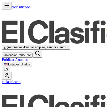
elclasificado
¿Qué buscas?
Buscar empleo, servicio, auto...
Ubicación
Reno, NV
Publicar Anuncio
Estados Unidos
ES
elclasificado