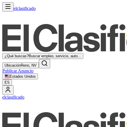
elclasificado
¿Qué buscas?
Buscar empleo, servicio, auto...
Ubicación
Reno, NV
Publicar Anuncio
Estados Unidos
ES
elclasificado