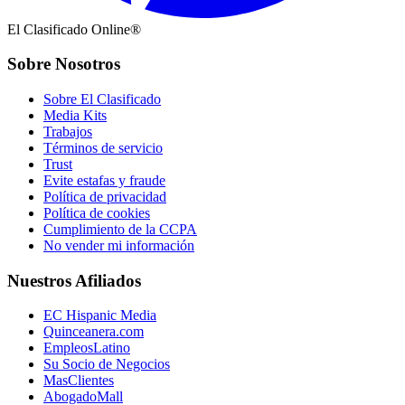
El Clasificado Online®
Sobre Nosotros
Sobre El Clasificado
Media Kits
Trabajos
Términos de servicio
Trust
Evite estafas y fraude
Política de privacidad
Política de cookies
Cumplimiento de la CCPA
No vender mi información
Nuestros Afiliados
EC Hispanic Media
Quinceanera.com
EmpleosLatino
Su Socio de Negocios
MasClientes
AbogadoMall