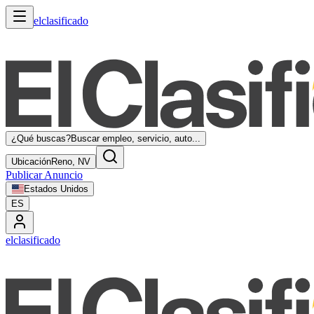
elclasificado
¿Qué buscas?
Buscar empleo, servicio, auto...
Ubicación
Reno, NV
Publicar Anuncio
Estados Unidos
ES
elclasificado