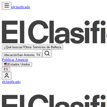
elclasificado
¿Qué buscas?
Otros Servicios de Belleza
Ubicación
San Antonio, TX
Publicar Anuncio
Estados Unidos
ES
elclasificado