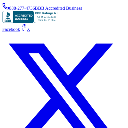
888-277-4736
BBB Accredited Business
Facebook
X