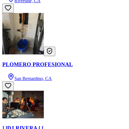
Riverside, CA
PLOMERO PROFESIONAL
San Bernardino, CA
] ]DJ RIVERA [ [