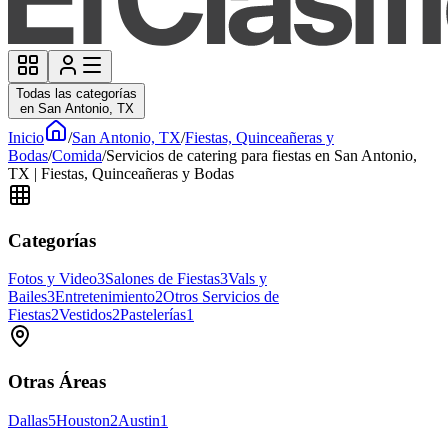
Todas las categorías
en San Antonio, TX
Inicio
/
San Antonio, TX
/
Fiestas, Quinceañeras y
Bodas
/
Comida
/
Servicios de catering para fiestas en San Antonio,
TX | Fiestas, Quinceañeras y Bodas
Categorías
Fotos y Video
3
Salones de Fiestas
3
Vals y
Bailes
3
Entretenimiento
2
Otros Servicios de
Fiestas
2
Vestidos
2
Pastelerías
1
Otras Áreas
Dallas
5
Houston
2
Austin
1