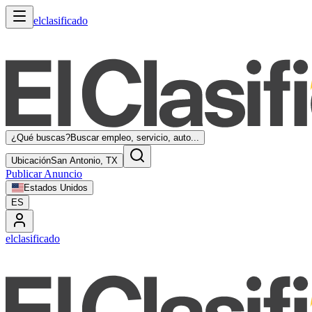
elclasificado
¿Qué buscas?
Buscar empleo, servicio, auto...
Ubicación
San Antonio, TX
Publicar Anuncio
Estados Unidos
ES
elclasificado