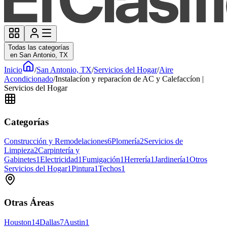
Todas las categorías
en San Antonio, TX
Inicio
/
San Antonio, TX
/
Servicios del Hogar
/
Aire
Acondicionado
/
Instalacíon y reparacíon de AC y Calefaccíon |
Servicios del Hogar
Categorías
Construcción y Remodelaciones
6
Plomería
2
Servicios de
Limpieza
2
Carpintería y
Gabinetes
1
Electricidad
1
Fumigación
1
Herrería
1
Jardinería
1
Otros
Servicios del Hogar
1
Pintura
1
Techos
1
Otras Áreas
Houston
14
Dallas
7
Austin
1