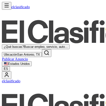
elclasificado
¿Qué buscas?
Buscar empleo, servicio, auto...
Ubicación
San Antonio, TX
Publicar Anuncio
Estados Unidos
ES
elclasificado