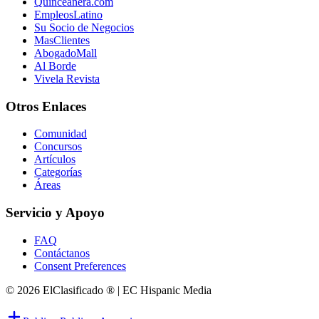
Quinceanera.com
EmpleosLatino
Su Socio de Negocios
MasClientes
AbogadoMall
Al Borde
Vivela Revista
Otros Enlaces
Comunidad
Concursos
Artículos
Categorías
Áreas
Servicio y Apoyo
FAQ
Contáctanos
Consent Preferences
© 2026 ElClasificado ® | EC Hispanic Media