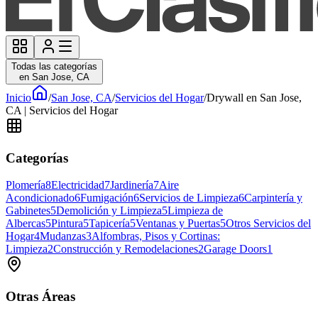
Todas las categorías
en San Jose, CA
Inicio
/
San Jose, CA
/
Servicios del Hogar
/
Drywall en San Jose,
CA | Servicios del Hogar
Categorías
Plomería
8
Electricidad
7
Jardinería
7
Aire
Acondicionado
6
Fumigación
6
Servicios de Limpieza
6
Carpintería y
Gabinetes
5
Demolición y Limpieza
5
Limpieza de
Albercas
5
Pintura
5
Tapicería
5
Ventanas y Puertas
5
Otros Servicios del
Hogar
4
Mudanzas
3
Alfombras, Pisos y Cortinas:
Limpieza
2
Construcción y Remodelaciones
2
Garage Doors
1
Otras Áreas