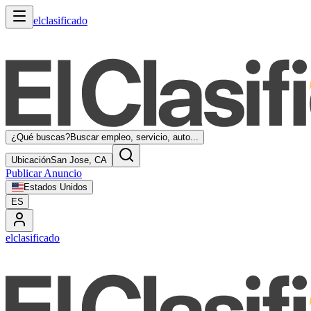
elclasificado
¿Qué buscas?
Buscar empleo, servicio, auto...
Ubicación
San Jose, CA
Publicar Anuncio
Estados Unidos
ES
elclasificado