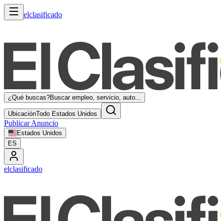
elclasificado
¿Qué buscas?
Buscar empleo, servicio, auto...
Ubicación
Todo Estados Unidos
Publicar Anuncio
Estados Unidos
ES
elclasificado