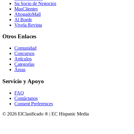
Su Socio de Negocios
MasClientes
AbogadoMall
Al Borde
Vivela Revista
Otros Enlaces
Comunidad
Concursos
Artículos
Categorías
Áreas
Servicio y Apoyo
FAQ
Contáctanos
Consent Preferences
© 2026 ElClasificado ® | EC Hispanic Media