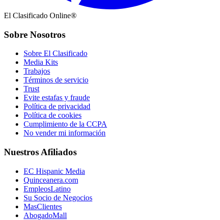
El Clasificado Online®
Sobre Nosotros
Sobre El Clasificado
Media Kits
Trabajos
Términos de servicio
Trust
Evite estafas y fraude
Política de privacidad
Política de cookies
Cumplimiento de la CCPA
No vender mi información
Nuestros Afiliados
EC Hispanic Media
Quinceanera.com
EmpleosLatino
Su Socio de Negocios
MasClientes
AbogadoMall