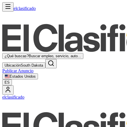
elclasificado
¿Qué buscas?
Buscar empleo, servicio, auto...
Ubicación
South Dakota
Publicar Anuncio
Estados Unidos
ES
elclasificado