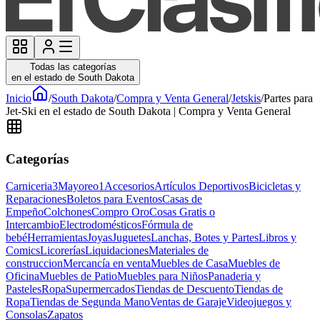
Todas las categorías
en el estado de South Dakota
Inicio
/
South Dakota
/
Compra y Venta General
/
Jetskis
/
Partes para
Jet-Ski en el estado de South Dakota | Compra y Venta General
Categorías
Carniceria
3
Mayoreo
1
Accesorios
Artículos Deportivos
Bicicletas y
Reparaciones
Boletos para Eventos
Casas de
Empeño
Colchones
Compro Oro
Cosas Gratis o
Intercambio
Electrodomésticos
Fórmula de
bebé
Herramientas
Joyas
Juguetes
Lanchas, Botes y Partes
Libros y
Comics
Licorerías
Liquidaciones
Materiales de
construccion
Mercancía en venta
Muebles de Casa
Muebles de
Oficina
Muebles de Patio
Muebles para Niños
Panaderia y
Pasteles
Ropa
Supermercados
Tiendas de Descuento
Tiendas de
Ropa
Tiendas de Segunda Mano
Ventas de Garaje
Videojuegos y
Consolas
Zapatos