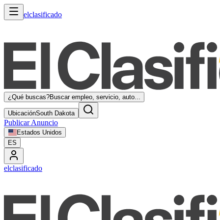
elclasificado
¿Qué buscas?
Buscar empleo, servicio, auto...
Ubicación
South Dakota
Publicar Anuncio
Estados Unidos
ES
elclasificado