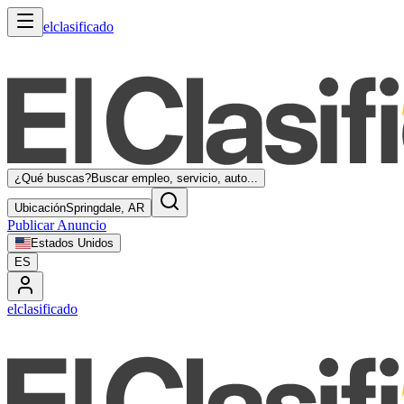
elclasificado
¿Qué buscas?
Buscar empleo, servicio, auto...
Ubicación
Springdale, AR
Publicar Anuncio
Estados Unidos
ES
elclasificado