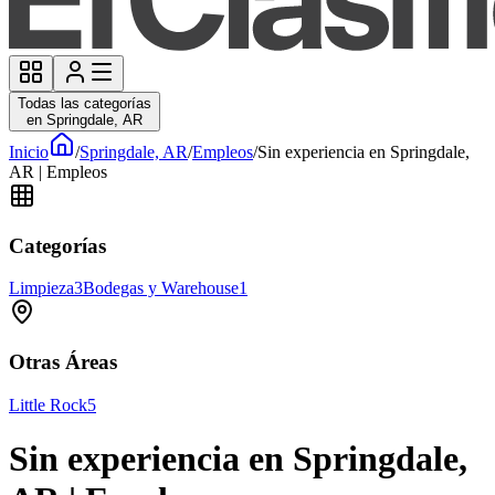
Todas las categorías
en Springdale, AR
Inicio
/
Springdale, AR
/
Empleos
/
Sin experiencia en Springdale,
AR | Empleos
Categorías
Limpieza
3
Bodegas y Warehouse
1
Otras Áreas
Little Rock
5
Sin experiencia en Springdale,