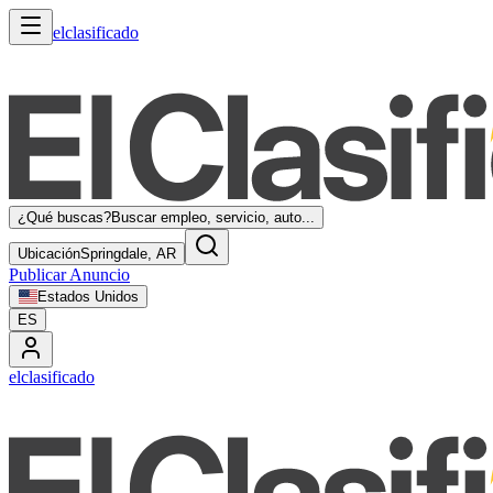
elclasificado
¿Qué buscas?
Buscar empleo, servicio, auto...
Ubicación
Springdale, AR
Publicar Anuncio
Estados Unidos
ES
elclasificado