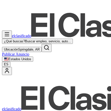
elclasificado
¿Qué buscas?
Buscar empleo, servicio, auto...
Ubicación
Springdale, AR
Publicar Anuncio
Estados Unidos
ES
elclasificado