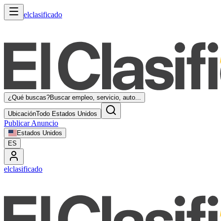
elclasificado
¿Qué buscas?
Buscar empleo, servicio, auto...
Ubicación
Todo Estados Unidos
Publicar Anuncio
Estados Unidos
ES
elclasificado