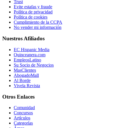
Trust
Evite estafas y fraude
Política de privacidad
Política de cookies
Cumplimiento de la CCPA
No vender mi información
Nuestros Afiliados
EC Hispanic Media
Quinceanera.com
EmpleosLatino
Su Socio de Negocios
MasClientes
AbogadoMall
Al Borde
Vivela Revista
Otros Enlaces
Comunidad
Concursos
Artículos
Categorías