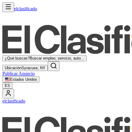
elclasificado
¿Qué buscas?
Buscar empleo, servicio, auto...
Ubicación
Syracuse, NY
Publicar Anuncio
Estados Unidos
ES
elclasificado