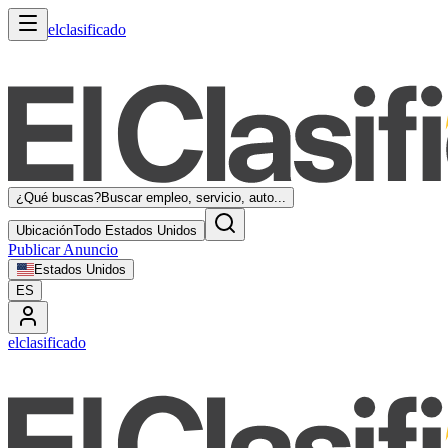
elclasificado
¿Qué buscas?
Buscar empleo, servicio, auto...
Ubicación
Todo Estados Unidos
Publicar Anuncio
Estados Unidos
ES
elclasificado