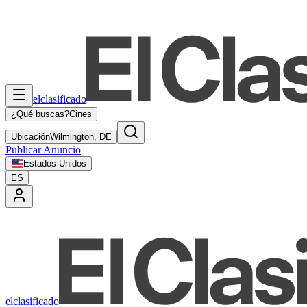
elclasificado
¿Qué buscas?
Cines
Ubicación
Wilmington, DE
Publicar Anuncio
Estados Unidos
ES
elclasificado